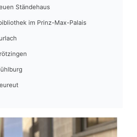
Neuen Ständehaus
ibliothek im Prinz-Max-Palais
urlach
Grötzingen
Mühlburg
Neureut