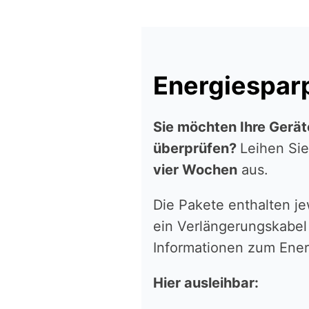
Energiespar
Sie möchten Ihre Gerät
überprüfen?
Leihen Sie 
vier Wochen
aus.
Die Pakete enthalten je
ein Verlän­ge­rungs­ka­be
Infor­ma­tio­nen zum Ener
Hier ausleihbar: