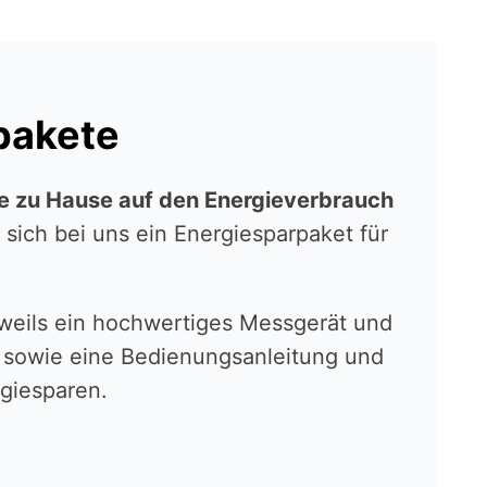
pakete
e zu Hause auf den Energie­ver­brauch
sich bei uns ein Energie­spar­pa­ket für
weils ein hochwer­ti­ges Messgerät und
l sowie eine Bedie­nungs­an­lei­tung und
gie­spa­ren.