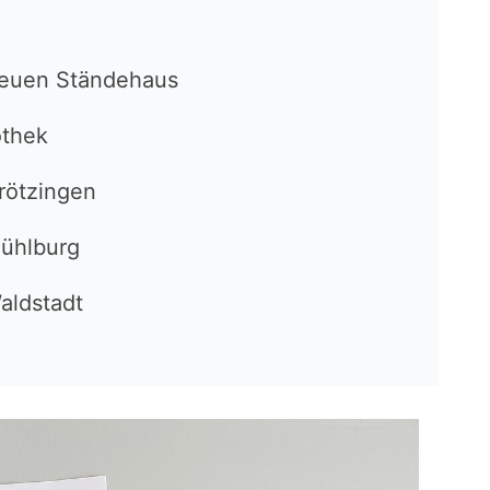
Neuen Ständehaus
othek
Grötzingen
Mühlburg
Waldstadt