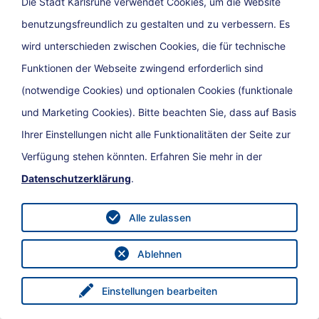
Die Stadt Karlsruhe verwendet Cookies, um die Website
benutzungsfreundlich zu gestalten und zu verbessern. Es
wird unterschieden zwischen Cookies, die für technische
Funktionen der Webseite zwingend erforderlich sind
(notwendige Cookies) und optionalen Cookies (funktionale
und Marketing Cookies). Bitte beachten Sie, dass auf Basis
Ihrer Einstellungen nicht alle Funktionalitäten der Seite zur
Verfügung stehen könnten. Erfahren Sie mehr in der
Kundenportal
Datenschutzerklärung
.
Alle zulassen
Drucken
Teilen
Ablehnen
15. Dezember 2025, Stadt Karlsruhe
Einstellungen bearbeiten
Menü
eService
Suche